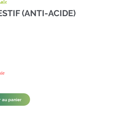
nale
STIF (ANTI-ACIDE)
ule
.
r au panier