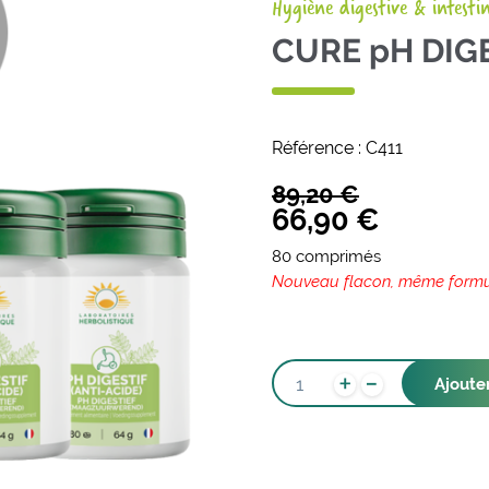
Hygiène digestive & intesti
CURE pH DIGE
Référence :
C411
89,20
€
Original
Current
66,90
€
price
price
80 comprimés
was:
is:
Nouveau flacon, même form
89,20 €.
66,90 €
-
QUANTITÉ
+
Ajoute
DE
CURE
PH
DIGESTIF