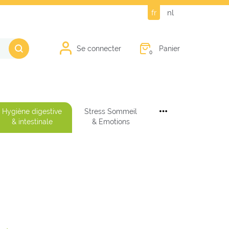
fr
nl
Panier
Se connecter
0
Hygiène digestive
Stress Sommeil
& intestinale
& Emotions