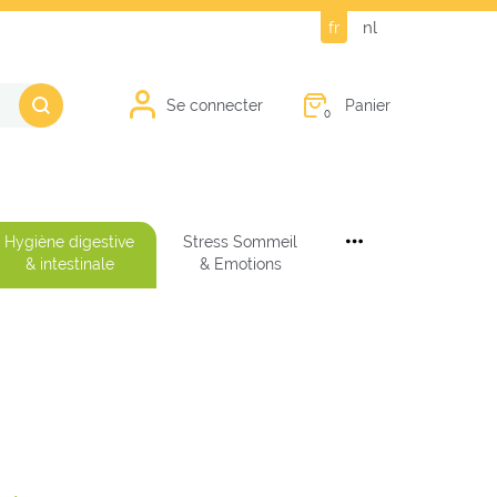
fr
nl
Panier
Se connecter
0
Hygiène digestive
Stress Sommeil
& intestinale
& Emotions