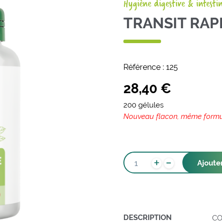
Hygiène digestive & intesti
TRANSIT RAP
Référence :
125
28,40
€
200 gélules
Nouveau flacon, même form
-
QUANTITÉ
+
Ajoute
DE
TRANSIT
RAPIDE
DESCRIPTION
CO