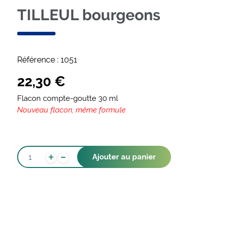
TILLEUL bourgeons
Référence :
1051
22,30
€
Flacon compte-goutte 30 ml
Nouveau flacon, même formule
-
QUANTITÉ
+
Ajouter au panier
DE
TILLEUL
BOURGEONS