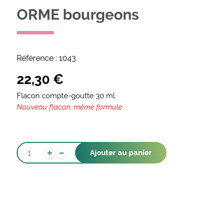
ORME bourgeons
Référence :
1043
22,30
€
Flacon compte-goutte 30 ml
Nouveau flacon, même formule
-
QUANTITÉ
+
Ajouter au panier
DE
ORME
BOURGEONS