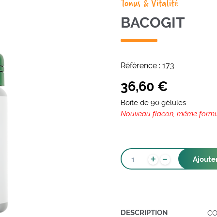
Tonus & Vitalité
BACOGIT
Référence :
173
36,60
€
Boîte de 90 gélules
Nouveau flacon, même form
-
QUANTITÉ
+
Ajoute
DE
BACOGIT
DESCRIPTION
CO