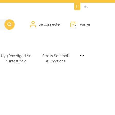
fr
nl
Panier
Se connecter
0
Hygiène digestive
Stress Sommeil
& intestinale
& Emotions