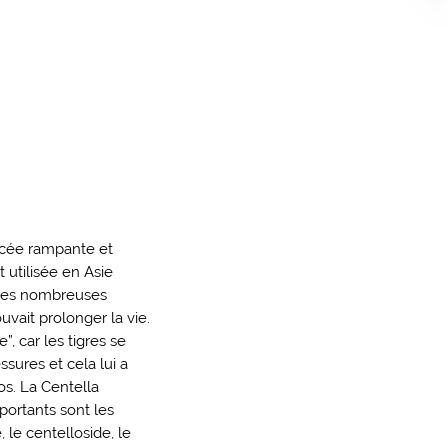
bacée rampante et
 utilisée en Asie
 ses nombreuses
vait prolonger la vie.
”, car les tigres se
ssures et cela lui a
os. La Centella
mportants sont les
 le centelloside, le