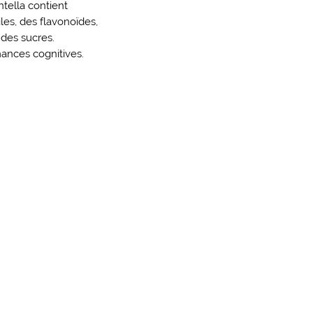
ntella contient
es, des flavonoïdes,
 des sucres.
mances cognitives.