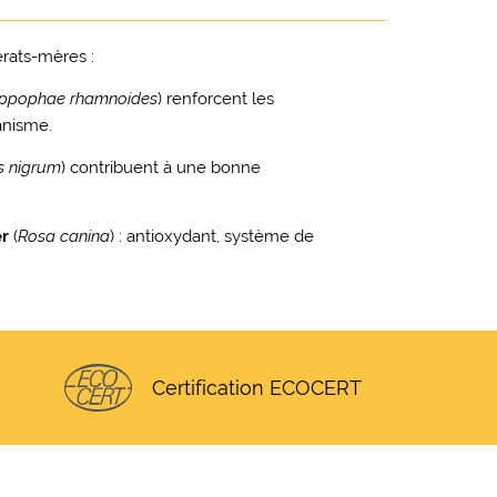
rats-mères :
ppophae rhamnoides
) renforcent les
anisme.
s nigrum
) contribuent à une bonne
er
(
Rosa canina
) : antioxydant, système de
Certification ECOCERT