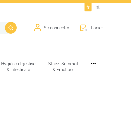
fr
nl
Panier
Se connecter
0
Hygiène digestive
Stress Sommeil
& intestinale
& Emotions