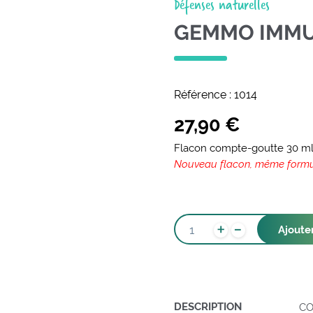
Défenses naturelles
GEMMO IMM
Référence :
1014
27,90
€
Flacon compte-goutte 30 m
Nouveau flacon, même form
-
QUANTITÉ
+
Ajoute
DE
GEMMO
IMMU
DESCRIPTION
CO