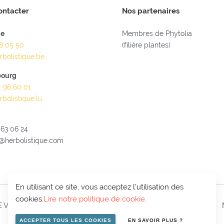
ontacter
Nos partenaires
Membres de Phytolia
ue
28 05 50
(filière plantes)
rbolistique.be
ourg
1 96 60 01
rbolistique.lu
 63 06 24
@herbolistique.com
En utilisant ce site, vous acceptez l'utilisation des
cookies.
Lire notre politique de cookie
.
 VIE PRIVÉE
CONDITIONS DE VENTE
CONTACT
ACCEPTER TOUS LES COOKIES
EN SAVOIR PLUS ?