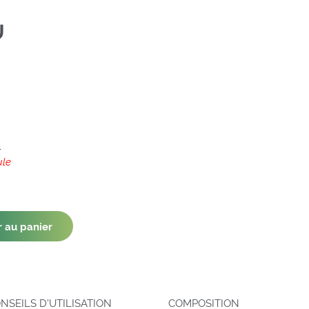
U
l
ule
r au panier
NSEILS D'UTILISATION
COMPOSITION