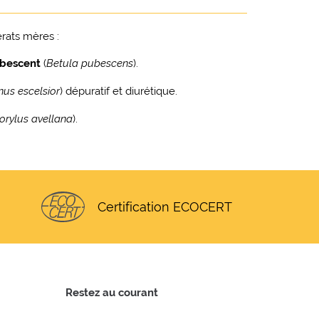
rats mères :
bescent
(
Betula pubescens
).
nus escelsior
) dépuratif et diurétique.
orylus avellana
).
Certification ECOCERT
Restez au courant