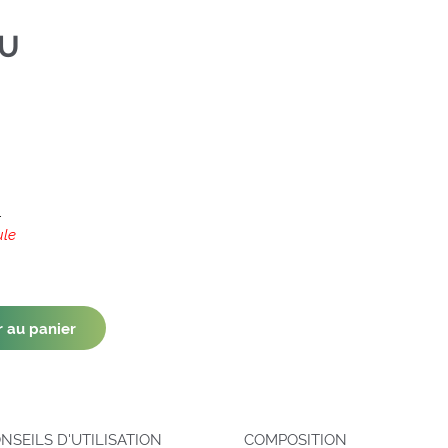
LU
l
ule
r au panier
NSEILS D'UTILISATION
COMPOSITION