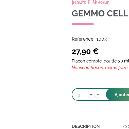
Beauté & Minceur
GEMMO CEL
Référence :
1003
27,90
€
Flacon compte-goutte 30 m
Nouveau flacon, même form
-
QUANTITÉ
+
Ajoute
DE
GEMMO
CELLU
DESCRIPTION
CO