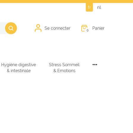
fr
nl
Panier
Se connecter
0
Hygiène digestive
Stress Sommeil
& intestinale
& Emotions