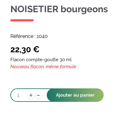
NOISETIER bourgeons
Référence :
1040
22,30
€
Flacon compte-goutte 30 ml
Nouveau flacon, même formule
-
QUANTITÉ
+
Ajouter au panier
DE
NOISETIER
BOURGEONS