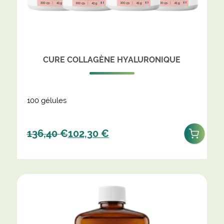
CURE COLLAGÈNE HYALURONIQUE
100 gélules
Original
Current
136,40
€
102,30
€
price
price
was:
is:
136,40 €.
102,30 €.