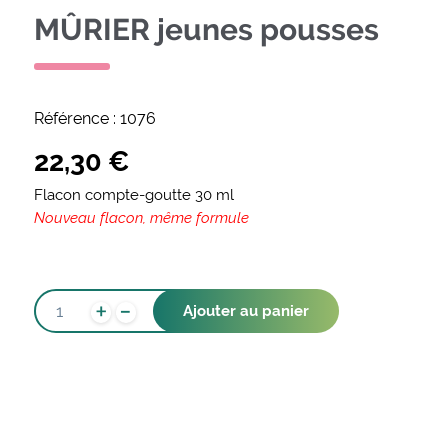
MÛRIER jeunes pousses
Référence :
1076
22,30
€
Flacon compte-goutte 30 ml
Nouveau flacon, même formule
-
QUANTITÉ
+
Ajouter au panier
DE
MÛRIER
JEUNES
POUSSES