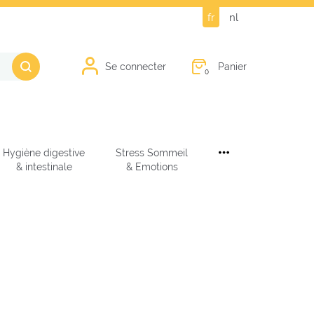
fr
nl
Panier
Se connecter
0
Hygiène digestive
Stress Sommeil
& intestinale
& Emotions