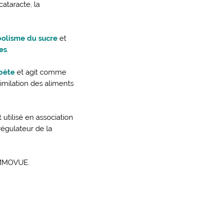
cataracte, la
olisme du sucre
et
es
.
bète
et agit comme
similation des aliments
utilisé en association
gulateur de la
MMOVUE.