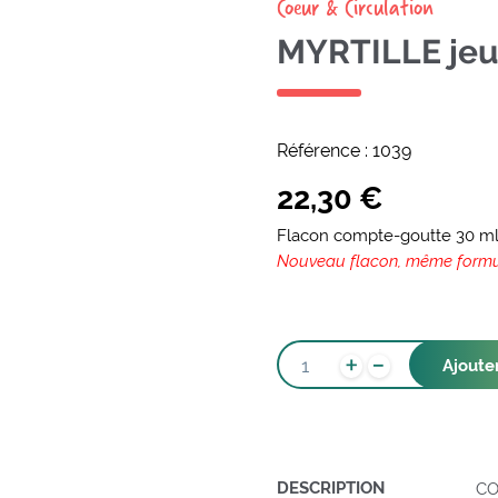
Coeur & Circulation
MYRTILLE jeu
Référence :
1039
22,30
€
Flacon compte-goutte 30 m
Nouveau flacon, même form
-
QUANTITÉ
+
Ajoute
DE
MYRTILLE
JEUNES
POUSSES
DESCRIPTION
CO