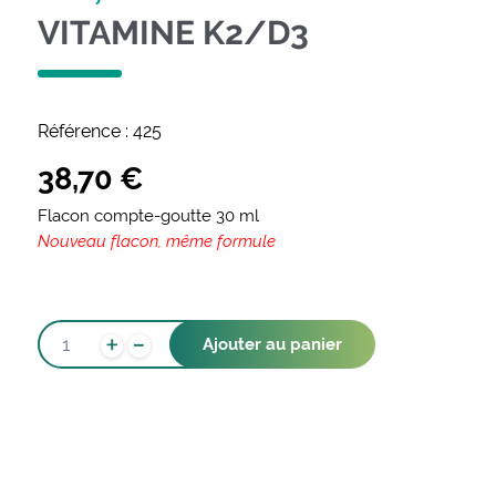
VITAMINE K2/D3
Référence :
425
38,70
€
Flacon compte-goutte 30 ml
Nouveau flacon, même formule
-
QUANTITÉ
+
Ajouter au panier
DE
VITAMINE
K2/D3