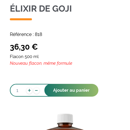
ÉLIXIR DE GOJI
Référence :
818
36,30
€
Flacon 500 ml
Nouveau flacon, même formule
-
QUANTITÉ
+
Ajouter au panier
DE
ÉLIXIR
DE
GOJI