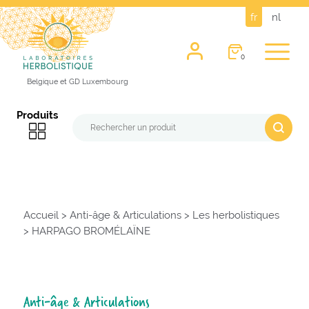
fr
nl
0
Belgique et GD Luxembourg
Produits
Accueil
>
Anti-âge & Articulations
>
Les herbolistiques
>
HARPAGO BROMÉLAÏNE
Anti-âge & Articulations