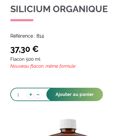
SILICIUM ORGANIQUE
Référence :
814
37,30
€
Flacon 500 ml
Nouveau flacon, même formule
-
QUANTITÉ
+
Ajouter au panier
DE
SILICIUM
ORGANIQUE