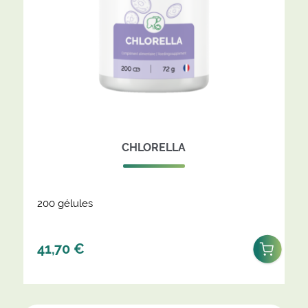
CHLORELLA
200 gélules
41,70
€