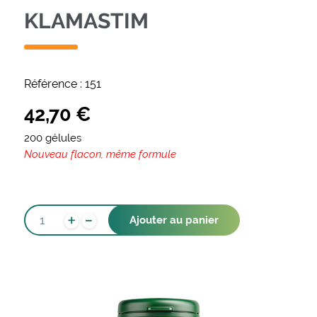
KLAMASTIM
Référence :
151
42,70
€
200 gélules
Nouveau flacon, même formule
-
QUANTITÉ
+
Ajouter au panier
DE
KLAMASTIM