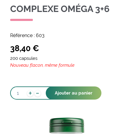
COMPLEXE OMÉGA 3+6
Référence :
603
38,40
€
200 capsules
Nouveau flacon, même formule
-
QUANTITÉ
+
Ajouter au panier
DE
COMPLEXE
OMÉGA
3+6