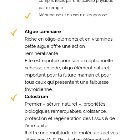
compris lésés par une activité physique
par exemple.
Ménopause et en cas d’ostéoporose.
Algue laminaire
Riche en oligo-éléments et en vitamines,
cette algue offre une action
reminéralisante.
Elle est réputée pour son exceptionnelle
richesse en iode, oligo élément naturel
important pour la future maman et pour
tous ceux qui présentent une faiblesse
thyroïdienne.
Colostrum
Premier « sérum naturel », propriétés
biologiques remarquables, croissance,
protection et régénération des tissus & de
l’immunité.
Il offre une multitude de molécules actives :
vitamines (A, E, B12…), oligo éléments et