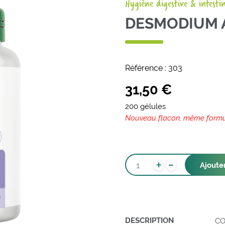
Hygiène digestive & intesti
DESMODIUM 
Référence :
303
31,50
€
200 gélules
Nouveau flacon, même form
-
QUANTITÉ
+
Ajoute
DE
DESMODIUM
ASCENDENS
DESCRIPTION
CO