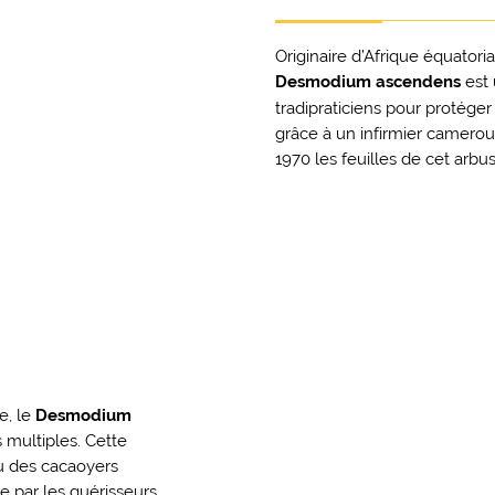
Originaire d’Afrique équatoria
Desmodium ascendens
est 
tradipraticiens pour protéger 
grâce à un infirmier camerou
1970 les feuilles de cet arb
e, le
Desmodium
 multiples. Cette
ou des cacaoyers
ée par les guérisseurs.