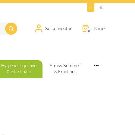
fr
nl
Panier
Se connecter
0
Hygiène digestive
Stress Sommeil
& intestinale
& Emotions