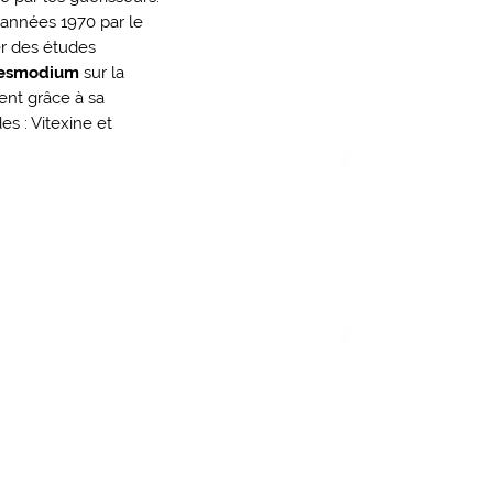
 années 1970 par le
r des études
esmodium
sur la
nt grâce à sa
s : Vitexine et