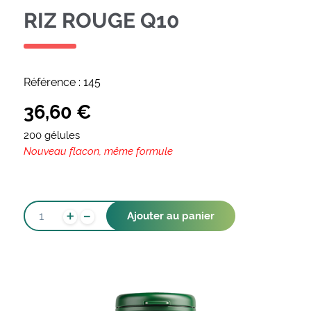
RIZ ROUGE Q10
Référence :
145
36,60
€
200 gélules
Nouveau flacon, même formule
-
QUANTITÉ
+
Ajouter au panier
DE
RIZ
ROUGE
Q10