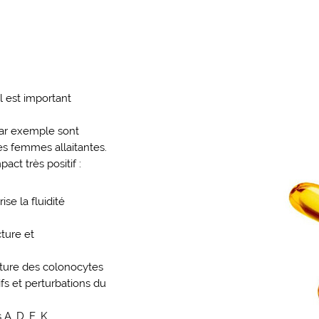
l est important
par exemple sont
es femmes allaitantes.
act très positif :
se la fluidité
ture et
iture des colonocytes
ifs et perturbations du
A, D, E, K.