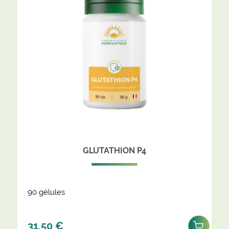
GLUTATHION P4
90 gélules
31,50
€