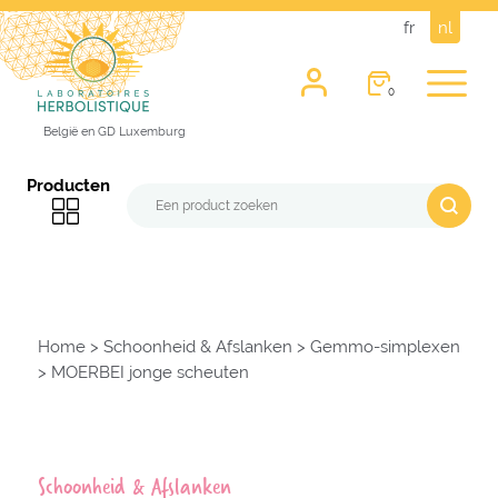
fr
nl
0
België en GD Luxemburg
Producten
Home
>
Schoonheid & Afslanken
>
Gemmo-simplexen
>
MOERBEI jonge scheuten
Schoonheid & Afslanken