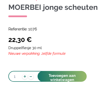
MOERBEI jonge scheuten
Referentie:
1076
22,30
€
Druppelflesje 30 ml
Nieuwe verpakking, zelfde formule
-
MOERBEI
+
Toevoegen aan
JONGE
winkelwagen
SCHEUTEN
AANTAL