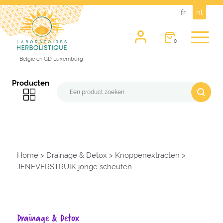
fr
nl
0
België en GD Luxemburg
Producten
Home
>
Drainage & Detox
>
Knoppenextracten
>
JENEVERSTRUIK jonge scheuten
Drainage & Detox