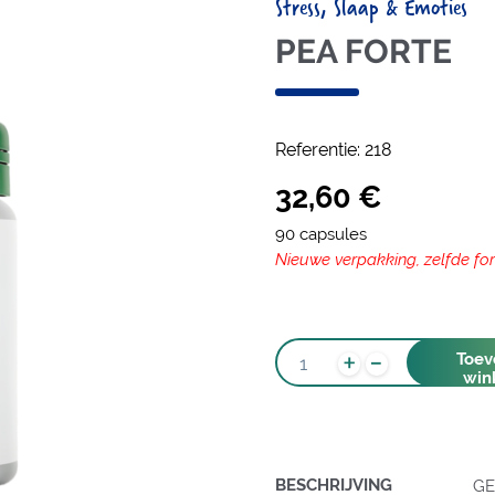
Stress, Slaap & Emoties
PEA FORTE
Referentie:
218
32,60
€
90 capsules
Nieuwe verpakking, zelfde fo
-
PEA
+
Toev
FORTE
win
AANTAL
BESCHRIJVING
GE