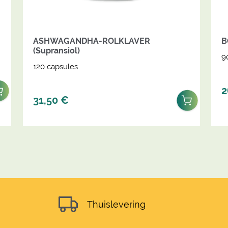
ASHWAGANDHA-ROLKLAVER
B
(Supransiol)
9
120 capsules
2
31,50
€
Thuislevering