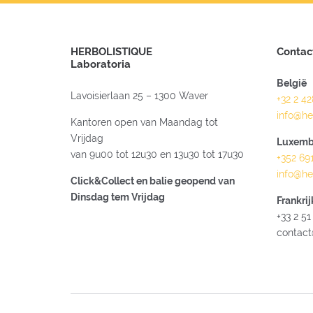
HERBOLISTIQUE
Contac
Laboratoria
België
Lavoisierlaan 25 – 1300 Waver
+32 2 4
info@he
Kantoren open van Maandag tot
Vrijdag
Luxemb
van 9u00 tot 12u30 en 13u30 tot 17u30
+352 69
info@he
Click&Collect en balie geopend van
Dinsdag tem Vrijdag
Frankrij
+33 2 51
contact