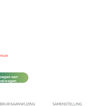
rmule
oegen aan
kelwagen
BRUIKSAANWIJZING
SAMENSTELLING