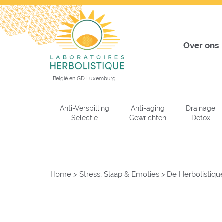
Over ons
België en GD Luxemburg
Anti-Verspilling
Anti-aging
Drainage
Selectie
Gewrichten
Detox
Home
>
Stress, Slaap & Emoties
>
De Herbolistiqu