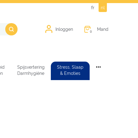
fr
nl
Mand
Inloggen
0
id
Spijsvertering
Stress, Slaap
en
Darmhygiëne
& Emoties