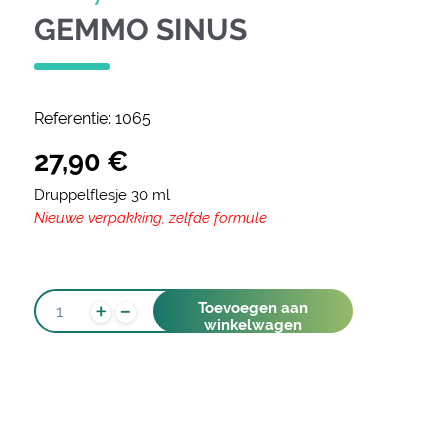
GEMMO SINUS
Referentie:
1065
27,90
€
Druppelflesje 30 ml
Nieuwe verpakking, zelfde formule
-
GEMMO
+
Toevoegen aan
SINUS
winkelwagen
AANTAL