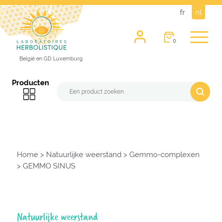
fr
nl
0
België en GD Luxemburg
Producten
Home
>
Natuurlijke weerstand
>
Gemmo-complexen
>
GEMMO SINUS
Natuurlijke weerstand