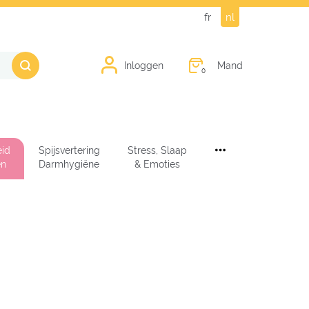
fr
nl
Mand
Inloggen
0
id
Spijsvertering
Stress, Slaap
en
Darmhygiëne
& Emoties