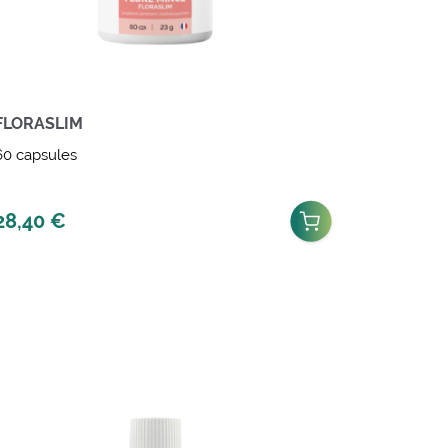
FLORASLIM
60 capsules
28,40
€